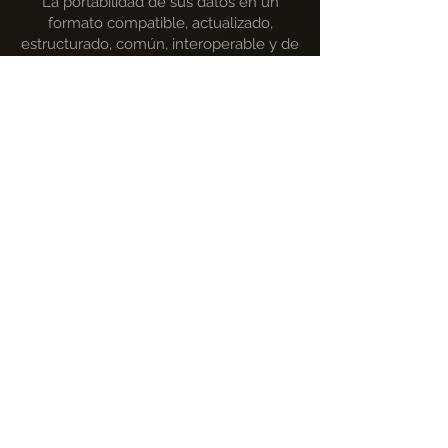
La portabilidad de sus datos en un
formato compatible, actualizado,
estructurado, común, interoperable y de
lectura mecánica, preservando sus
características; o a transmitirlos a otros
responsables en los lineamientos de la
LOPDP
No ser sujeto de decisiones total o
parcialmente automatizadas, incluida la
elaboración de perfiles, que produzcan
efectos jurídicos en él o que atenten
contra sus derechos y libertades
fundamentales.
El ejercicio de estos derechos está
sujeto a ciertas excepciones, en algunos
casos establecidas en la Ley Orgánica
de Protección de Datos Personales, para
salvaguardar el interés público (p. ej.,
prevenir o detectar un acto ilícito) y los
intereses del o de los responsables. Si