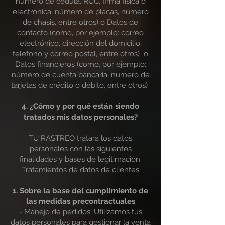
número de cédula, RUC, firma física o
electrónica, número de placas, número
de chasis, entre otros) o Datos de
contacto (como, por ejemplo: correo
electrónico, dirección del domicilio,
teléfono y correo postal, entre otros) o
Datos financieros (como, por ejemplo:
número de cuenta bancaria, número de
tarjetas de crédito o débito, entre otros)
4. ¿Cómo y por qué están siendo
tratados mis datos personales?
TU RASTREO tratará los datos
personales con las siguientes
finalidades y bases de legitimación:
Tratamientos de datos de clientes
1. Sobre la base del cumplimiento de
las medidas precontractuales
- Manejo de pedidos: Utilizamos tus
datos personales para gestionar la venta