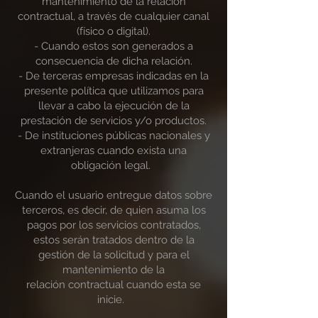
mantenimiento de la relación
contractual, a través de cualquier canal
(físico o digital).
- Cuando estos son generados a
consecuencia de dicha relación.
- De terceras empresas indicadas en la
presente política que utilizamos para
llevar a cabo la ejecución de la
prestación de servicios y/o productos.
- De instituciones públicas nacionales y
extranjeras cuando exista una
obligación legal.
Cuando el usuario entregue datos sobre
terceros, es decir, de quien asuma los
pagos por los servicios contratados,
estos serán tratados dentro de la
gestión de la solicitud y para el
mantenimiento de la
relación contractual cuando esta se
inicie.