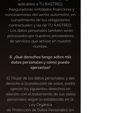
aplicables a TU RASTREO.
- Aseguradoras, entidades financieras y
concesionarias del sector automotriz, en
cumplimiento de tus obligaciones
contractuales y las de TU RASTREO.
- Los datos personales también serán
procesados por nuestros proveedores
de servicios que actúan en nuestro
nombre.
6. ¿Qué derechos tengo sobre mis
datos personales y cómo puedo
ejercerlos?
El Titular de los datos personales, y del
derecho a la protección de estos, podrá
ejercer los siguientes derechos en
relación con el tratamiento de sus datos
personales según lo establecido en la
Ley Orgánica
de Protección de Datos Personales (en