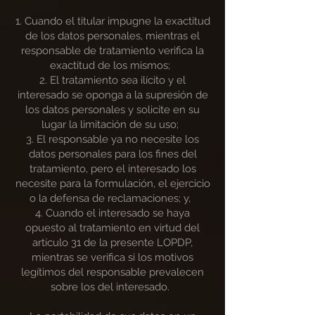
1. Cuando el titular impugne la exactitud
de los datos personales, mientras el
responsable de tratamiento verifica la
exactitud de los mismos;
2. El tratamiento sea ilícito y el
interesado se oponga a la supresión de
los datos personales y solicite en su
lugar la limitación de su uso;
3. El responsable ya no necesite los
datos personales para los fines del
tratamiento, pero el interesado los
necesite para la formulación, el ejercicio
o la defensa de reclamaciones; y,
4. Cuando el interesado se haya
opuesto al tratamiento en virtud del
artículo 31 de la presente LOPDP,
mientras se verifica si los motivos
legítimos del responsable prevalecen
sobre los del interesado.