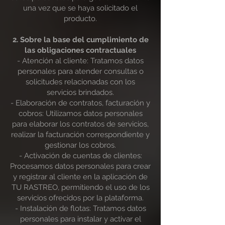
una vez que se haya solicitado el
producto.
2. Sobre la base del cumplimiento de
las obligaciones contractuales
- Atención al cliente: Tratamos datos
personales para atender consultas o
solicitudes relacionadas con los
servicios brindados.
- Elaboración de contratos, facturación y
cobros: Utilizamos datos personales
para elaborar los contratos de servicios,
realizar la facturación correspondiente y
gestionar los cobros.
- Activación de cuentas de clientes:
Procesamos datos personales para crear
y registrar al cliente en la aplicación de
TU RASTREO, permitiendo el uso de los
servicios ofrecidos por la plataforma.
- Instalación de flotas: Tratamos datos
personales para instalar y activar el