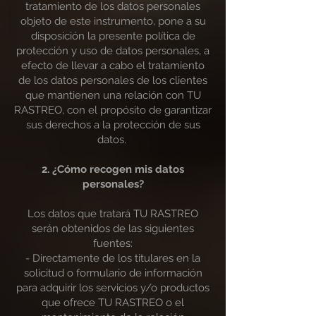
tratamiento de los datos personales
objeto de este instrumento, pone a su
disposición la presente política de
protección y uso de datos personales, a
efecto de llevar a cabo el tratamiento
de los datos personales de los clientes
que mantienen una relación con TU
RASTREO, con el propósito de garantizar
sus derechos a la protección de sus
datos.
2. ¿Cómo recogen mis datos
personales?
Los datos que tratará TU RASTREO
serán obtenidos de las siguientes
fuentes:
- Directamente de los titulares en la
solicitud o formulario de información
para adquirir los servicios y/o productos
que ofrece TU RASTREO o el