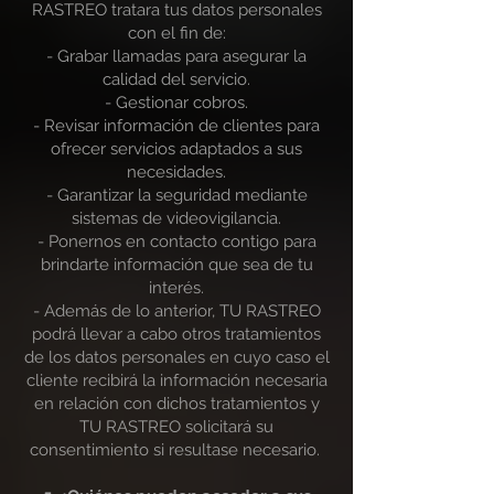
RASTREO tratara tus datos personales
con el fin de:
- Grabar llamadas para asegurar la
calidad del servicio.
- Gestionar cobros.
- Revisar información de clientes para
ofrecer servicios adaptados a sus
necesidades.
- Garantizar la seguridad mediante
sistemas de videovigilancia.
- Ponernos en contacto contigo para
brindarte información que sea de tu
interés.
- Además de lo anterior, TU RASTREO
podrá llevar a cabo otros tratamientos
de los datos personales en cuyo caso el
cliente recibirá la información necesaria
en relación con dichos tratamientos y
TU RASTREO solicitará su
consentimiento si resultase necesario.