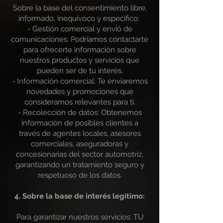
Sobre la base del consentimiento libre,
informado, inequívoco y específico:
- Gestión comercial y envió de
comunicaciones: Podríamos contactarte
para ofrecerte información sobre
nuestros productos y servicios que
pueden ser de tu interés.
- Información comercial: Te enviaremos
novedades y promociones que
consideramos relevantes para ti.
- Recolección de datos: Obtenemos
información de posibles clientes a
través de agentes locales, asesores
comerciales, aseguradoras y
concesionarias del sector automotriz,
garantizando un tratamiento seguro y
respetuoso de los datos.
4. Sobre la base de interés legítimo:
Para garantizar nuestros servicios: TU