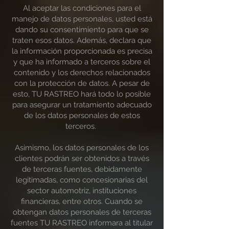
Al aceptar las condiciones para el
manejo de datos personales, usted está
dando su consentimiento para que se
traten esos datos. Además, declara que
la información proporcionada es precisa
y que ha informado a terceros sobre el
contenido y los derechos relacionados
con la protección de datos. A pesar de
esto, TU RASTREO hará todo lo posible
para asegurar un tratamiento adecuado
de los datos personales de estos
terceros.
Asimismo, los datos personales de los
clientes podrán ser obtenidos a través
de terceras fuentes, debidamente
legitimadas, como concesionarias del
sector automotriz, instituciones
financieras, entre otros. Cuando se
obtengan datos personales de terceras
fuentes TU RASTREO informara al titular