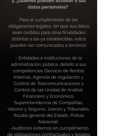
5. ¿Quiénes pueden acceder a sus
datos personales?
Para el cumplimiento de las
obligaciones legales, sin que sus datos
sean cedidos para otras finalidades
distintas a las ya establecidas, estos
pueden ser comunicados a terceros:
- Entidades e instituciones de la
administración pública, debido a sus
competencias (Servicio de Rentas
Internas, Agencia de regulación y
Control de Telecomunicaciones y
Control de las Unidad de Análisis
Financiero y Económico,
Superintendencia de Compañías,
Valores y Seguros, Jueces y Tribunales,
fiscalía general del Estado, Policía
Nacional).
- Auditores externos en cumplimiento
de obligaciones contractuales y legales