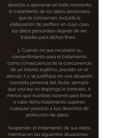
derecho a oponerse en todo momento
al tratamiento de los datos personales
que le conciernan, incluida la
elaboración de perfiles; en cuyo caso
los datos personales dejarán de ser
tratados para dichos fines.
3. Cuando no sea necesario su
consentimiento para el tratamiento
como consecuencia de la concurrencia
de un interés legítimo, previsto en el
artículo 7, y se justifique en una situación
concreta personal del titular, siempre
que una ley no disponga lo contrario, A
menos que nuestras razones para llevar
a cabo dicho tratamiento superen
cualquier perjuicio a sus derechos de
protección de datos.
Suspender el tratamiento de sus datos
mientras en las siguientes situaciones: