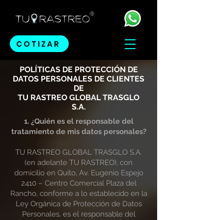
COTIZAR
POLÍTICAS DE PROTECCIÓN DE
DATOS PERSONALES DE CLIENTES
DE
TU RASTREO GLOBAL TRASGLO
S.A.
1. ¿Quién es el responsable del
tratamiento de mis datos personales?
TU RASTREO GLOBAL TRASGLO S.A.
(en adelante TU RASTREO), con
domicilio en Quito, Av. Eugenio Espejo
2410 – Centro Comercial Plaza del
Rancho, conforme a lo establecido en la
Ley Orgánica de Protección de Datos
Personales, es el responsable del