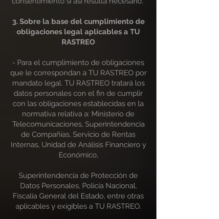
consentimiento si así resulta necesario.
3. Sobre la base del cumplimiento de
obligaciones legal aplicables a TU
RASTREO
- Para el cumplimiento de obligaciones
que le correspondan a TU RASTREO por
mandato legal. TU RASTREO tratará los
datos personales con el fin de cumplir
con las obligaciones establecidas en la
normativa relativa a: Ministerio de
Telecomunicaciones, Superintendencia
de Compañías, Servicio de Rentas
Internas, Unidad de Análisis Financiero y
Económico,
Superintendencia de Protección de
Datos Personales, Policía Nacional,
Fiscalía General del Estado, entre otras
aplicables y exigibles a TU RASTREO.