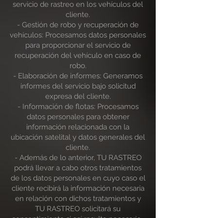
servicio de rastreo en los vehículos del
cliente.
- Gestión de robo y recuperación de
vehículos: Procesamos datos personales
para proporcionar el servicio de
recuperación del vehículo en caso de
robo.
- Elaboración de informes: Generamos
informes del servicio bajo solicitud
expresa del cliente.
- Información de flotas: Procesamos
datos personales para obtener
información relacionada con la
ubicación satelital y datos generales del
cliente.
- Además de lo anterior, TU RASTREO
podrá llevar a cabo otros tratamientos
de los datos personales en cuyo caso el
cliente recibirá la información necesaria
en relación con dichos tratamientos y
TU RASTREO solicitará su