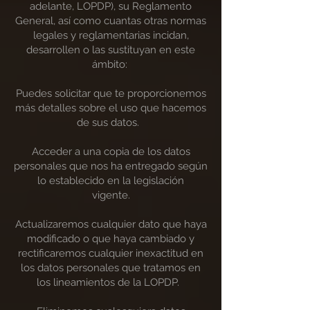
adelante, LOPDP), su Reglamento
General, así como cuantas otras normas
legales y reglamentarias incidan,
desarrollen o las sustituyan en este
ámbito:
Puedes solicitar que te proporcionemos
más detalles sobre el uso que hacemos
de sus datos.
Acceder a una copia de los datos
personales que nos ha entregado según
lo establecido en la legislación
vigente.
Actualizaremos cualquier dato que haya
modificado o que haya cambiado y
rectificaremos cualquier inexactitud en
los datos personales que tratamos en
los lineamientos de la LOPDP.