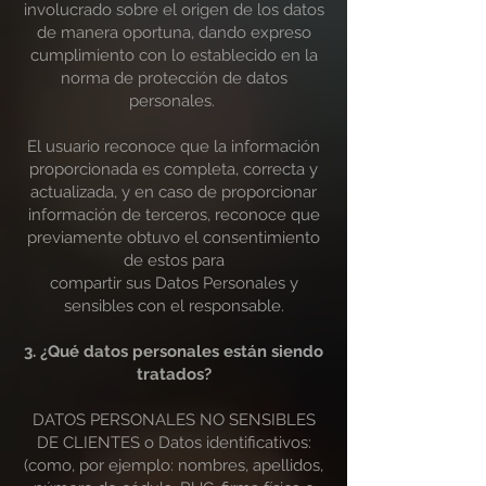
involucrado sobre el origen de los datos
de manera oportuna, dando expreso
cumplimiento con lo establecido en la
norma de protección de datos
personales.
El usuario reconoce que la información
proporcionada es completa, correcta y
actualizada, y en caso de proporcionar
información de terceros, reconoce que
previamente obtuvo el consentimiento
de estos para
compartir sus Datos Personales y
sensibles con el responsable.
3. ¿Qué datos personales están siendo
tratados?
DATOS PERSONALES NO SENSIBLES
DE CLIENTES o Datos identificativos:
(como, por ejemplo: nombres, apellidos,