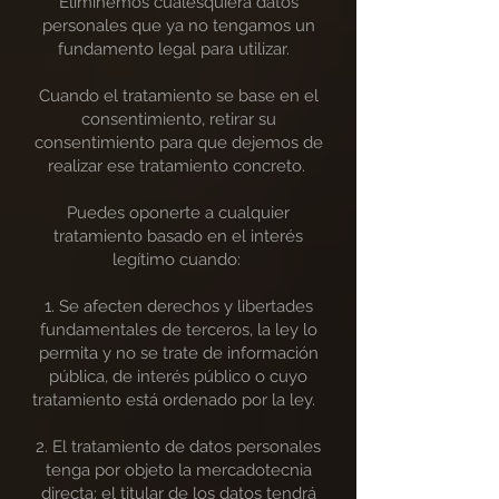
Eliminemos cualesquiera datos
personales que ya no tengamos un
fundamento legal para utilizar.
Cuando el tratamiento se base en el
consentimiento, retirar su
consentimiento para que dejemos de
realizar ese tratamiento concreto.
Puedes oponerte a cualquier
tratamiento basado en el interés
legítimo cuando:
1. Se afecten derechos y libertades
fundamentales de terceros, la ley lo
permita y no se trate de información
pública, de interés público o cuyo
tratamiento está ordenado por la ley.
2. El tratamiento de datos personales
tenga por objeto la mercadotecnia
directa; el titular de los datos tendrá